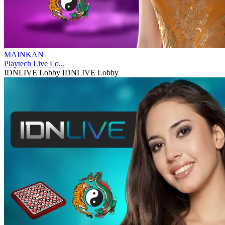
MAINKAN
Playtech Live Lo...
IDNLIVE Lobby
IDNLIVE Lobby