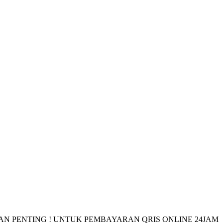
N PENTING ! UNTUK PEMBAYARAN QRIS ONLINE 24JAM