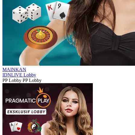
MAINKAN
IDNLIVE Lobby
PP Lobby
PP Lobby