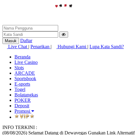
Daftar
Masuk
Live Chat
|
Penarikan
|
Hubungi Kami
|
Lupa Kata Sandi?
Beranda
Live Casino
Slots
ARCADE
Sportsbook
E-sports
Togel
Bolatangkas
POKER
Deposit
Promosi
INFO TERKINI :
(08/08/2026)
Selamat Datang di Dewavegas Gunakan Link Alternatif 