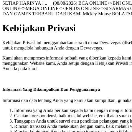
SETIAP HARINYA ! ..
(08/08/2026)
BCA ONLINE<>BNI ON
ONLINE<>MEGA ONLINE<>JENIUS ONLINE<>SINARMAS 
DAN GAMES TERBARU DARI KAMI Mickey Mouse BOLATA
Kebijakan Privasi
Kebijakan Privasi ini menggambarkan cara di mana Dewavegas (diseb
untuk mengelola hubungan Anda dengan Dewavegas.
Kami akan memproses informasi pribadi yang diberikan kepada kami 
menggunakan Website kami, Anda setuju dengan Kebijakan Privasi ini
Anda kepada kami.
Informasi Yang Dikumpulkan Dan Penggunaannya
Informasi dan data tentang Anda yang kami akan kumpulkan, gunakan
Informasi yang Anda berikan kepada kami dengan mengisi formu
Catatan korespondensi, baik melalui website, email atau sarana 
Tanggapan Anda untuk survei atau penelitian pelanggan yang ki
Rincian transaksi Anda melakukan dengan kami, baik melalui we
Rincian kunjungan Anda ke situs web termasuk, namun tidak terb