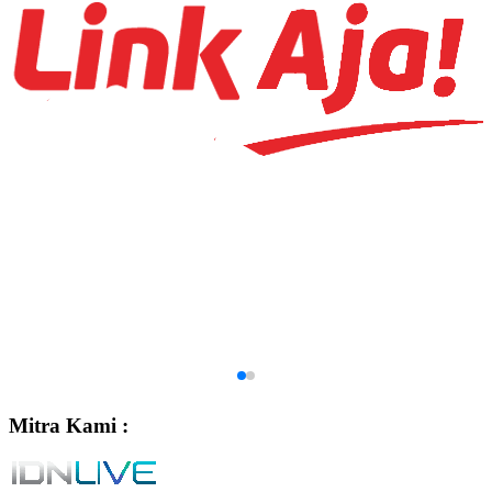
Mitra Kami :