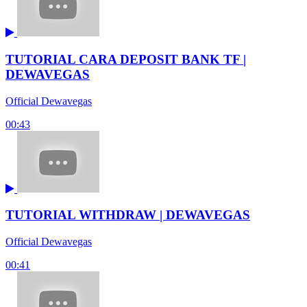
TUTORIAL CARA DEPOSIT BANK TF |
DEWAVEGAS
Official Dewavegas
00:43
TUTORIAL WITHDRAW | DEWAVEGAS
Official Dewavegas
00:41