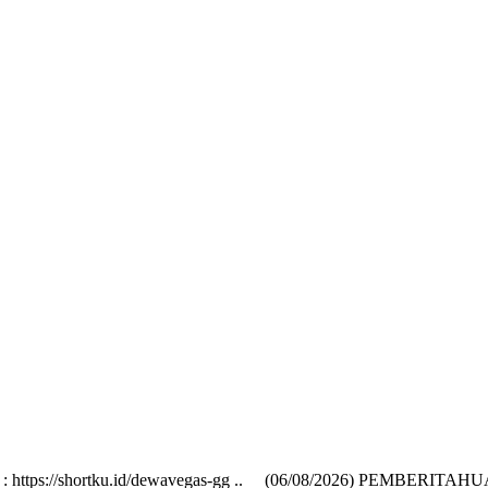
: https://shortku.id/dewavegas-gg ..
(06/08/2026)
PEMBERITAHUA